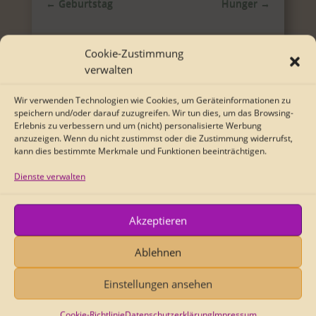
←
Geburtstag
Hunger
→
Cookie-Zustimmung
Wo befinden Sie sich?
verwalten
Hier:
Die Welt des CRSK
>
Lynn & Lisa
Wir verwenden Technologien wie Cookies, um Geräteinformationen zu
Lonely Texte
>
Vor dem Aufwachen
speichern und/oder darauf zuzugreifen. Wir tun dies, um das Browsing-
Erlebnis zu verbessern und um (nicht) personalisierte Werbung
anzuzeigen. Wenn du nicht zustimmst oder die Zustimmung widerrufst,
kann dies bestimmte Merkmale und Funktionen beeinträchtigen.
Dienste verwalten
Charlies Wortwolke
Adaption
Adventskalenderspiel
Akzeptieren
Auto-Biografisch
Essay
Fiktion
Ablehnen
Historisches
Lynn & Lisa Lonely Texte
Einstellungen ansehen
Lyrik
Nicht vertont
Politisches
Reizwortgeschichte
Termine
Cookie-Richtlinie
Datenschutzerklärung
Impressum