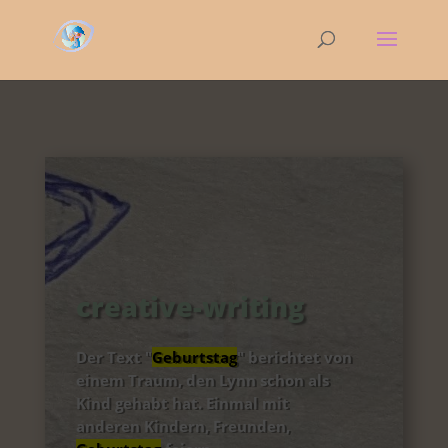
creative-writing
Der Text "
Geburtstag
" berichtet von
einem Traum, den Lynn schon als
Kind gehabt hat. Einmal mit
anderen Kindern, Freunden,