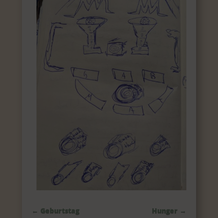
←
Geburtstag
Hunger
→