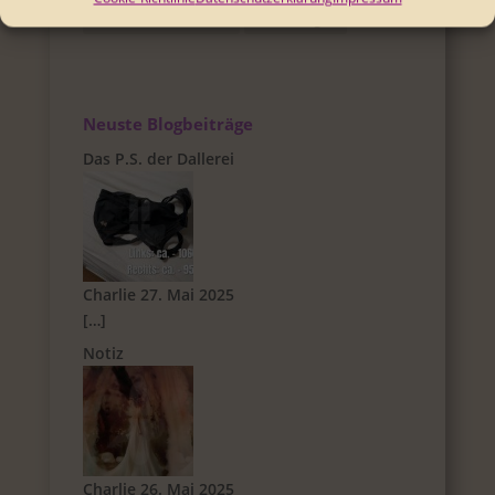
tierische Geschichten
Vertonungen
Neuste Blogbeiträge
Das P.S. der Dallerei
Charlie
27. Mai 2025
[…]
Notiz
Charlie
26. Mai 2025