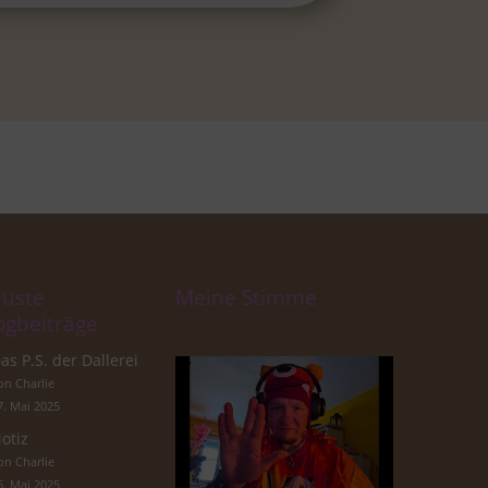
uste
Meine Stimme
ogbeiträge
as P.S. der Dallerei
on Charlie
7. Mai 2025
otiz
on Charlie
6. Mai 2025