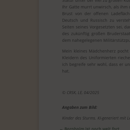
Statur unter der viel zu großen Kut
Ihr Gatte murrt unwirsch, als ih
Brust von der offenen Ladeflä
Deutsch und Russisch zu versteh
Seiten seines Vorgesetzten sei, d
des zukünftig großen Bruderstaa
dem nahegelegenen Militärstützpu
Mein kleines Mädchenherz pocht 
Kleidern des Uniformierten rieche
ich begreife sehr wohl, dass er un
hat.
© CRSK, LE, 04/2025
Angaben zum Bild:
Kinder des Sturms. KI-generiert mit 
←
Bornholm ist noch weit fort