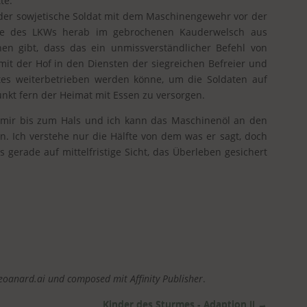
te.
m der sowjetische Soldat mit dem Maschinengewehr vor der
che des LKWs herab im gebrochenen Kauderwelsch aus
en gibt, dass das ein unmissverständlicher Befehl von
amit der Hof in den Diensten der siegreichen Befreier und
tes weiterbetrieben werden könne, um die Soldaten auf
nkt fern der Heimat mit Essen zu versorgen.
mir bis zum Hals und ich kann das Maschinenöl an den
n. Ich verstehe nur die Hälfte von dem was er sagt, doch
s gerade auf mittelfristige Sicht, das Überleben gesichert
Leoanard.ai und composed mit Affinity Publisher
.
Kinder des Sturmes - Adaption II
→