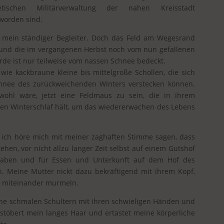
schen Militärverwaltung der nahen Kreisstadt
worden sind.
 mein ständiger Begleiter. Doch das Feld am Wegesrand
, und die im vergangenen Herbst noch vom nun gefallenen
e ist nur teilweise vom nassen Schnee bedeckt.
wie kackbraune kleine bis mittelgroße Schollen, die sich
hnee des zurückweichenden Winters verstecken können.
ohl wäre, jetzt eine Feldmaus zu sein, die in ihrem
en Winterschlaf hält, um das wiedererwachen des Lebens
 ich höre mich mit meiner zaghaften Stimme sagen, dass
ehen, vor nicht allzu langer Zeit selbst auf einem Gutshof
 haben und für Essen und Unterkunft auf dem Hof des
. Meine Mutter nickt dazu bekräftigend mit ihrem Kopf,
 miteinander murmeln.
ne schmalen Schultern mit ihren schwieligen Händen und
rstöbert mein langes Haar und ertastet meine körperliche