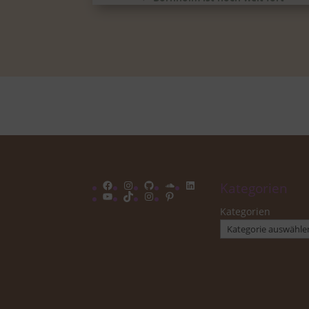
Facebook
Instagram
GitHub
Soundcloud
LinkedIn
Kategorien
YouTube
TikTok
Instagram
Pinterest
Kategorien