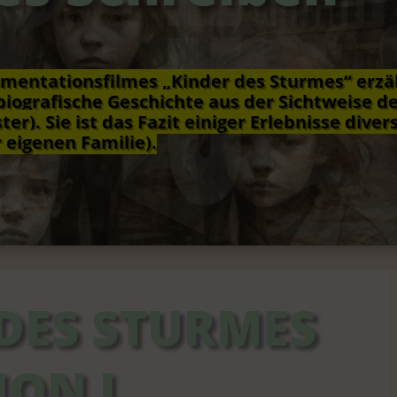
mentationsfilmes „Kinder des Sturmes“ erzäh
biografische Geschichte aus der Sichtweise de
er). Sie ist das Fazit einiger Erlebnisse div
 eigenen Familie).
DES STURMES
ION I