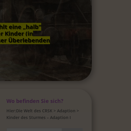
lt eine „halb“
r Kinder (in
erser Überlebenden
Wo befinden Sie sich?
Hier:
Die Welt des CRSK
>
Adaption
>
Kinder des Sturmes – Adaption I