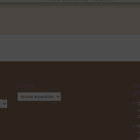
Archiv
Ne
Bl
Archiv
D
v
2
N
v
2