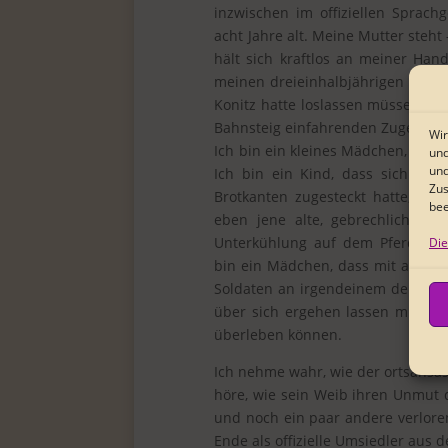
inzwischen im offiziellen Sprac
acht Jahre alt. Meine Mutter steht
hält sich kraftlos an meiner Hand
meinen dreieinhalbjährigen Brude
Konitz hatte loslassen müssen, w
Bahnsteig einfahrenden Zuges ge
Wir
Ich bin ein kleines Mädchen, dass 
und
und
Ich bin ein Kind, dass sich sch
Zus
Brotkanten zugesteckt hatte, bev
bee
eben jene alte, gebrechliche 
Unterkühlung auf dem Pferdekarr
Die
bin ein Mädchen, dass mit anhöre
Soldaten an irgendeinem der zahl
über sich ergehen lassen müssen,
überleben können.
Ich nehme wahr, wie der ortsansäs
höre, wie sein Weib ihren Unmut 
und noch ein paar andere verlor
Ende als offizielle Umsiedler aus 