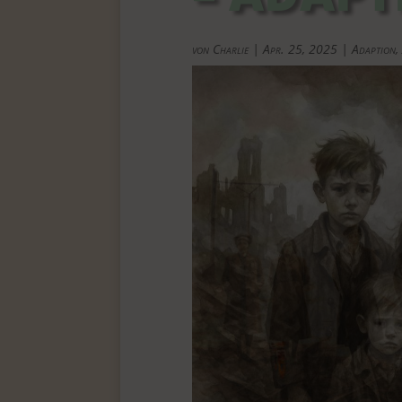
von
Charlie
|
Apr. 25, 2025
|
Adaption