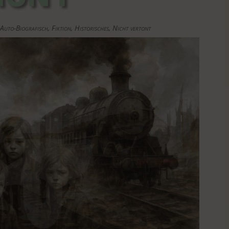
,
Auto-Biografisch
,
Fiktion
,
Historisches
,
Nicht vertont