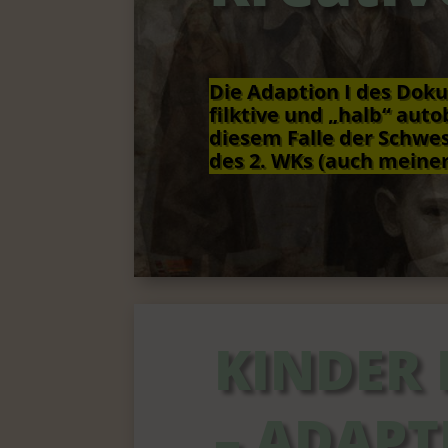
Die Adaption I des Doku
filktive und „halb“ auto
diesem Falle der Schwest
des 2. WKs (auch meiner
KINDER 
– ADAPT