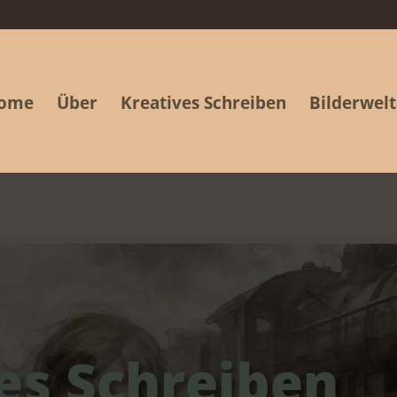
ome
Über
Kreatives Schreiben
Bilderwel
es Schreiben