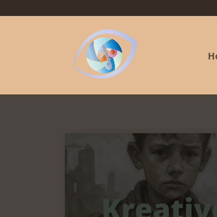
H
Kreativ