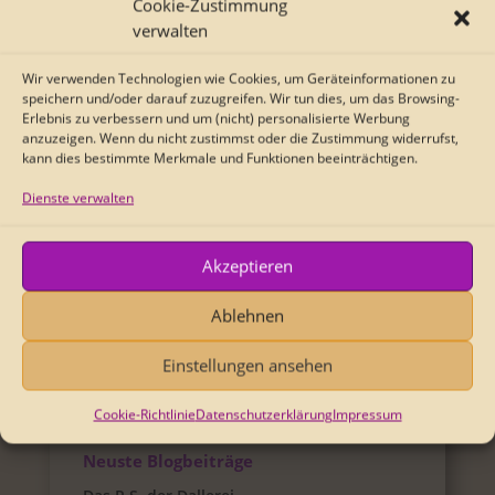
Lonely Texte
>
Bornholm ist noch weit fort
Cookie-Zustimmung
verwalten
Wir verwenden Technologien wie Cookies, um Geräteinformationen zu
speichern und/oder darauf zuzugreifen. Wir tun dies, um das Browsing-
Erlebnis zu verbessern und um (nicht) personalisierte Werbung
anzuzeigen. Wenn du nicht zustimmst oder die Zustimmung widerrufst,
Charlies Wortwolke
kann dies bestimmte Merkmale und Funktionen beeinträchtigen.
Adaption
Adventskalenderspiel
Dienste verwalten
Auto-Biografisch
Essay
Fiktion
Historisches
Lynn & Lisa Lonely Texte
Akzeptieren
Lyrik
Nicht vertont
Politisches
Ablehnen
Reizwortgeschichte
Termine
tierische Geschichten
Vertonungen
Einstellungen ansehen
Cookie-Richtlinie
Datenschutzerklärung
Impressum
Neuste Blogbeiträge