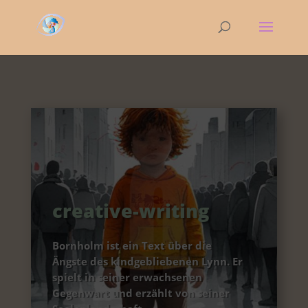
creative-writing
Bornholm ist ein Text über die
Ängste des kindgebliebenen Lynn. Er
spielt in seiner erwachsenen
Gegenwart und erzählt von seiner