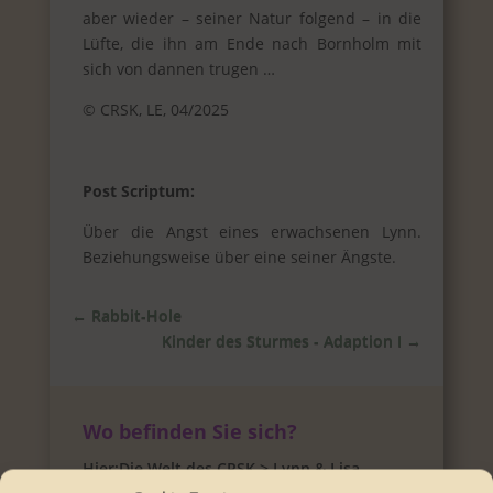
aber wieder – seiner Natur folgend – in die
Lüfte, die ihn am Ende nach Bornholm mit
sich von dannen trugen …
© CRSK, LE, 04/2025
Post Scriptum:
Über die Angst eines erwachsenen Lynn.
Beziehungsweise über eine seiner Ängste.
←
Rabbit-Hole
Kinder des Sturmes - Adaption I
→
Wo befinden Sie sich?
Hier:
Die Welt des CRSK
>
Lynn & Lisa