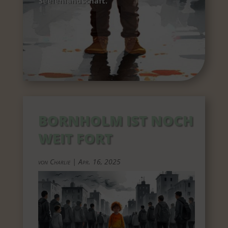
Seelenlandschaft.
BORNHOLM IST NOCH
WEIT FORT
von
Charlie
|
Apr. 16, 2025