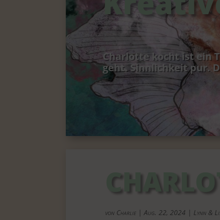
Kreativ
Charlotte kocht ist ein
geht. Sinnlichkeit pur.
CHARLO
von
Charlie
|
Aug. 22, 2024
|
Lynn & Li