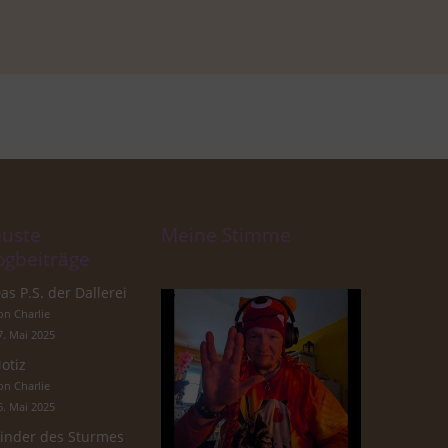
uste
Meine Stimme
ogbeiträge
as P.S. der Dallerei
on Charlie
7. Mai 2025
otiz
on Charlie
6. Mai 2025
inder des Sturmes